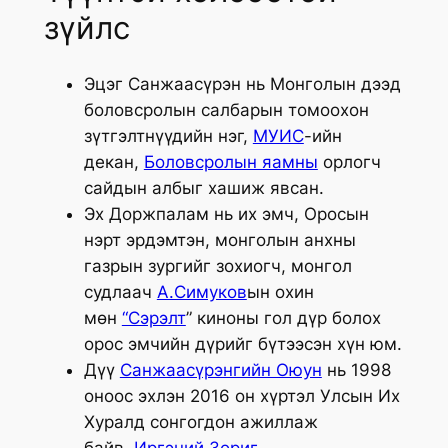
зүйлс
Эцэг Санжаасүрэн нь Монголын дээд
боловсролын салбарын томоохон
зүтгэлтнүүдийн нэг,
МУИС
-ийн
декан,
Боловсролын яамны
орлогч
сайдын албыг хашиж явсан.
Эх Доржпалам нь их эмч, Оросын
нэрт эрдэмтэн, монголын анхны
газрын зургийг зохиогч, монгол
судлаач
А.Симуков
ын охин
мөн
“Сэрэлт
” киноны гол дүр болох
орос эмчийн дүрийг бүтээсэн хүн юм.
Дүү
Санжаасүрэнгийн Оюун
нь 1998
оноос эхлэн 2016 он хүртэл Улсын Их
Хуралд сонгогдон ажиллаж