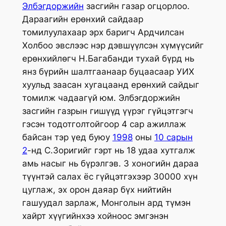
Элбэгдоржийн
засгийн газар огцорлоо.
Дараагийн ерөнхий сайдаар
томилуулахаар эрх баригч Ардчилсан
Холбоо эвслээс нэр дэвшүүлсэн хүмүүсийг
ерөнхийлөгч Н.Багабанди тухай бүрд нь
янз бүрийн шалтгаанаар буцаасаар УИХ
хуульд заасан хугацаанд ерөнхий сайдыг
томилж чадаагүй юм. Элбэгдоржийн
засгийн газрын гишүүд үүрэг гүйцэтгэгч
гэсэн тодотголтойгоор 4 сар ажиллаж
байсан тэр үед буюу
1998
оны
10 сарын
2
-нд С.Зоригийг гэрт нь 18 удаа хутгалж
амь насыг нь бүрэлгэв. 3 хоногийн дараа
түүнтэй салах ёс гүйцэтгэхээр 30000 хүн
цуглаж, эх орон даяар бүх нийтийн
гашуудал зарлаж, Монголын ард түмэн
хайрт хүүгийнхээ хойноос эмгэнэн