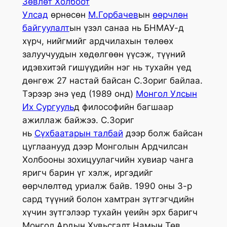
Зөвлөт Холбоот
Улсад
өрнөсөн
М.Горбачев
ын
өөрчлөн
байгуулалт
ын үзэл санаа нь БНМАУ-д
хүрч, нийгмийг ардчилахын төлөөх
залуучуудын хөдөлгөөн үүсэж, түүний
идэвхитэй гишүүдийн нэг нь тухайн үед
дөнгөж 27 настай байсан С.Зориг байлаа.
Тэрээр энэ үед (1989 онд)
Монгол Улсын
Их Сургууль
д философийн багшаар
ажиллаж байжээ. С.Зориг
нь
Сүхбаатарын талбай
дээр болж байсан
цуглаанууд дээр Монголын Ардчилсан
Холбооны зохицуулагчийн хувиар чанга
яригч барин үг хэлж, иргэдийг
өөрчлөлтөд уриалж байв. 1990 оны 3-р
сард түүний болон хамтран зүтгэгчдийн
хүчин зүтгэлээр тухайн үеийн эрх баригч
Монгол Ардын Хувьсгалт Намын Төв