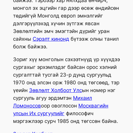
байжээ. Тэрбээр хар нялхдаа өнчирч,
монгол эх эцгийн гар дээр өсөж өндийсөн
төдийгүй Монголд европ эмнэлгийг
дэлгэрүүлэхэд хүчин зүтгэж явсан
Зөвлөлтийн эмч эмэгтэйн дүрийг уран
сайхны
Сэрэлт кинонд
бүтээж олны танил
болж байжээ.
Зориг хүү монголын сэхээтнүүд үр хүүхдээ
сургахыг эрхэмлэдэг байсан орос хэлний
сургалттай тусгай 23-р дунд сургуульд
1970 онд элсэн орж 1980 онд төгсөөд, тэр
үеийн
Зөвлөлт Холбоот Улс
ын номер нэг
сургууль агуу эрдэмтэн
Михаил
Ломоносов
оор овоглосон
Москвагийн
улсын Их сургуулийг
философич
мэргэжлээр сурч 1985 онд төгссөн байна.