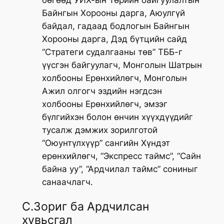
бөгөөд УИХ-ын Төрийн байгуулалтын
Байнгын Хорооны дарга, Аюулгүй
байдал, гадаад бодлогын Байнгын
Хорооны дарга, Дэд бүтцийн сайд
“Стратеги судалгааны төв” ТББ-г
үүсгэн байгуулагч, Монголын Шатрын
холбооны Ерөнхийлөгч, Монголын
Ажил олгогч эздийн нэгдсэн
холбооны Ерөнхийлөгч, эмзэг
бүлгийхэн болон өнчин хүүхдүүдийг
тусалж дэмжих зорилготой
“Оюунтүлхүүр” сангийн Хүндэт
ерөнхийлөгч, “Экспресс таймс”, “Сайн
байна уу”, “Ардчилал таймс” сониныг
санаачлагч.
С.Зориг ба Ардчилсан
хувьсгал