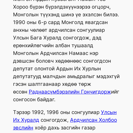
Хороо бүрэн бүрэлдэхүүнээрээ огцорч,
Монголын түүхэнд шинэ үе эхэлсэн билээ.
1990 оны 6-р сард Монголд явагдсан
анхны чөлөөт ардчилсан сонгуулиар
Улсын Бага Хуралд сонгогдож, дэд
ерөнхийлөгчийн албан тушаалд
Монголын Ардчилсан Намаас нэр
дэвшсэн боловч хөдөөнөөс сонгогдсон
депутат олонтой Ардын Их Хурлын
депутатууд малчдын амьдралыг мэдэхгүй
гэсэн шалтгаанаар хөдөө төрж
өссөн
Раднаасүмбэрэлийн Гончигдорж
ийг
сонгосон байдаг.
Тэрээр 1992, 1996 оны сонгуулиар
Улсын
Их Хуралд
сонгогдож,
Ардчилсан Холбоо
эвслийн
хоёр дахь засгийн газар