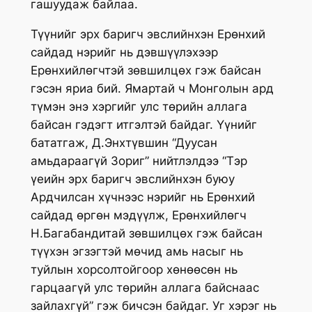
гашуудаж байлаа.
Түүнийг эрх баригч эвслийнхэн Ерөнхий
сайдад нэрийг нь дэвшүүлэхээр
Ерөнхийлөгчтэй зөвшилцөх гэж байсан
гэсэн яриа бий. Ямартай ч Монголын ард
түмэн энэ хэргийг улс төрийн аллага
байсан гэдэгт итгэлтэй байдаг. Үүнийг
бататгаж, Д.Энхтүвшин “Дуусан
амьдараагүй Зориг” нийтлэлдээ “Тэр
үеийн эрх баригч эвслийнхэн буюу
Ардчилсан хүчнээс нэрийг нь Ерөнхий
сайдад өргөн мэдүүлж, Ерөнхийлөгч
Н.Багабандитай зөвшилцөх гэж байсан
түүхэн эгзэгтэй мөчид амь насыг нь
туйлын хорсолтойгоор хөнөөсөн нь
гарцаагүй улс төрийн аллага байснаас
зайлахгүй” гэж бичсэн байдаг. Уг хэрэг нь