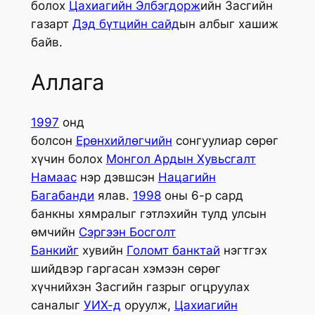
болох
Цахиагийн Элбэгдорж
ийн Засгийн
газарт
Дэд бүтцийн сайд
ын албыг хашиж
байв.
Аллага
1997
онд
болсон
Ерөнхийлөгчийн
сонгуулиар сөрөг
хүчин болох
Монгол Ардын Хувьсгалт
Намаас
нэр дэвшсэн
Нацагийн
Багабанди
ялав.
1998
оны 6-р сард
банкны хямралыг гэтлэхийн тулд улсын
өмчийн
Сэргээн Босголт
Банкийг
хувийн
Голомт банктай
нэгтгэх
шийдвэр гаргасан хэмээн сөрөг
хүчнийхэн Засгийн газрыг огцруулах
саналыг
УИХ-д
оруулж,
Цахиагийн