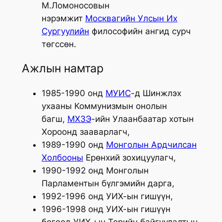
М.Ломоносовын
нэрэмжит
Москвагийн Улсын Их
Сургуулийн
философийн ангид сурч
төгссөн.
Ажлын намтар
1985-1990 онд
МУИС
-д Шинжлэх
ухааны Коммунизмын онолын
багш,
МХЗЭ
-ийн Улаанбаатар хотын
Хороонд зааварлагч,
1989-1990 онд
Монголын Ардчилсан
Холбооны
Ерөнхий зохицуулагч,
1990-1992 онд Монголын
Парламентын бүлгэмийн дарга,
1992-1996 онд УИХ-ын гишүүн,
1996-1998 онд УИХ-ын гишүүн