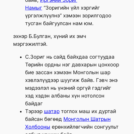
байв,
Иргэний Зориг
Намыг
“Зоригийн үйл хэргийг
үргэлжлүүлнэ” хэмээн зорилгодоо
тусган байгуулсан нам юм.
эхнэр Б.Булган, хүний их эмч
мэргэжилтэй.
С.Зориг нь сайд байхдаа согтуудаа
Төрийн ордны нэг давхарын цонхоор
бие зассан хэмээн Монголын шар
хэвлэлүүдээр шуугиж байв. Гэвч энэ
мэдээлэл нь үнэний оргүй гэдгийг
хэд хэдэн албаны хүн нотолсон
байдаг
Тэрээр
шатар
тоглох маш их дуртай
байсан бөгөөд
Монголын Шатрын
Холбооны
ерөнхийлөгчийн сонгуульт