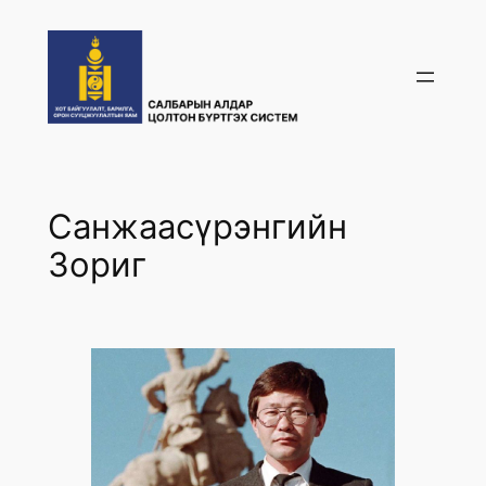
Skip
to
content
Санжаасүрэнгийн
Зориг