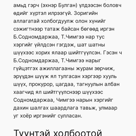
амьд гэрч (эхнэр Булган) үлдээсэн боловч
өдийг хүртэл илрээгүй. Зоригийн
аллагатай холбогдуулж олон хүнийг
сэжигтнээр татаж байсан бөгөөд иргэн
Б.Содномдаржаа, Т.Чимгээ нар тус
хэргийг үйлдсэн гэгдэж, шат шатны
шүүхээс хорих ялаар шийтгүүлсэн. Гэсэн ч
Б.Содномдаржаа, Т.Чимгээ нарыг
гүйцэтгэх ажиллагааны журам зөрчиж,
эрүүдэн шүүж ял тулгасан хэргээр хууль
шүүх, прокурор, цагдаа, тагнуулын албан
хаагчид ял шийтгүүлснээр шүүхээс
Содномдаржаа, Чимгээ нарын хэргийг
дахин шалгах шаардлага тавьж, улмаар
уг хоёр иргэнийг сулласан.
Түүнтэй холбоотой