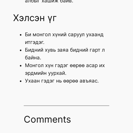
албыг хашиж байв.
Хэлсэн үг
Би монгол хүний саруул ухаанд
итгэдэг.
Бидний хувь заяа бидний гарт л
байна.
Монгол хүн гэдэг өөрөө асар их
эрдмийн уурхай.
Ухаан гэдэг нь өөрөө авъяас.
Comments