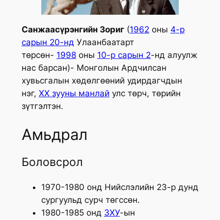
Санжаасүрэнгийн Зориг
(
1962
оны
4-р
сарын 20-нд
Улаанбаатарт
төрсөн-
1998
оны
10-р сарын 2
-нд алуулж
нас барсан)- Монголын Ардчилсан
хувьсгалын хөдөлгөөний удирдагчдын
нэг,
XX зууны манлай
улс төрч, төрийн
зүтгэлтэн.
Амьдрал
Боловсрол
1970-1980 онд Нийслэлийн 23-р дунд
сургуульд сурч төгссөн.
1980-1985 онд
ЗХУ
-ын