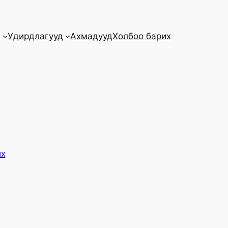
д
Удирдлагууд
Ахмадууд
Холбоо барих
их
k
ube