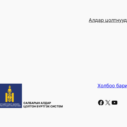
Алдар цолтнуу
Холбоо бар
Faceboo
X
YouT